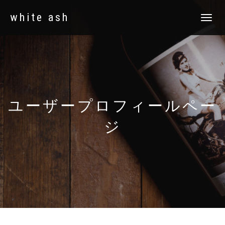
white ash
ナ
ビ
ゲ
ー
シ
ョ
ン
を
切
ユーザープロフィールペー
り
替
ジ
え